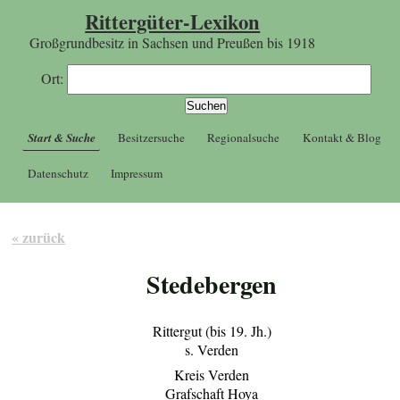
Rittergüter-Lexikon
Großgrundbesitz in Sachsen und Preußen bis 1918
Ort:
Start & Suche
Besitzersuche
Regionalsuche
Kontakt & Blog
Datenschutz
Impressum
« zurück
Stedebergen
Rittergut (bis 19. Jh.)
s. Verden
Kreis Verden
Grafschaft Hoya