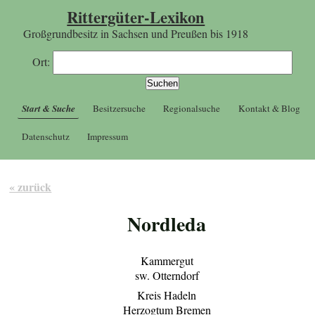
Rittergüter-Lexikon
Großgrundbesitz in Sachsen und Preußen bis 1918
Ort:
Start & Suche
Besitzersuche
Regionalsuche
Kontakt & Blog
Datenschutz
Impressum
« zurück
Nordleda
Kammergut
sw. Otterndorf
Kreis Hadeln
Herzogtum Bremen