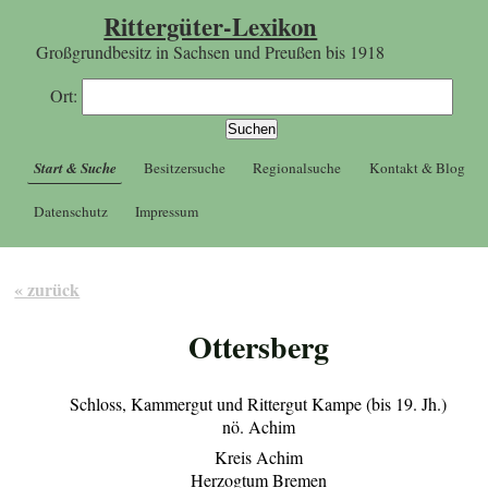
Rittergüter-Lexikon
Großgrundbesitz in Sachsen und Preußen bis 1918
Ort:
Start & Suche
Besitzersuche
Regionalsuche
Kontakt & Blog
Datenschutz
Impressum
« zurück
Ottersberg
Schloss, Kammergut und Rittergut Kampe (bis 19. Jh.)
nö. Achim
Kreis Achim
Herzogtum Bremen