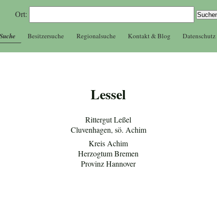
Ort:
 Suche
Besitzersuche
Regionalsuche
Kontakt & Blog
Datenschutz
Lessel
Rittergut Leßel
Cluvenhagen, sö. Achim
Kreis Achim
Herzogtum Bremen
Provinz Hannover