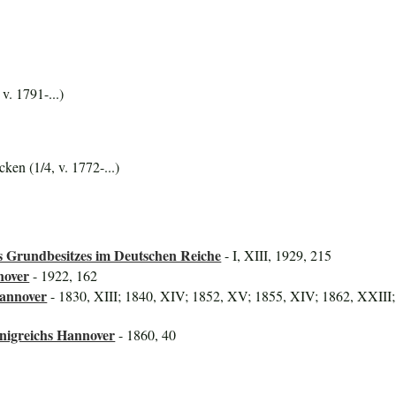
v. 1791-...)
cken (1/4, v. 1772-...)
 Grundbesitzes im Deutschen Reiche
- I, XIII, 1929, 215
nover
- 1922, 162
Hannover
- 1830, XIII; 1840, XIV; 1852, XV; 1855, XIV; 1862, XXIII;
önigreichs Hannover
- 1860, 40