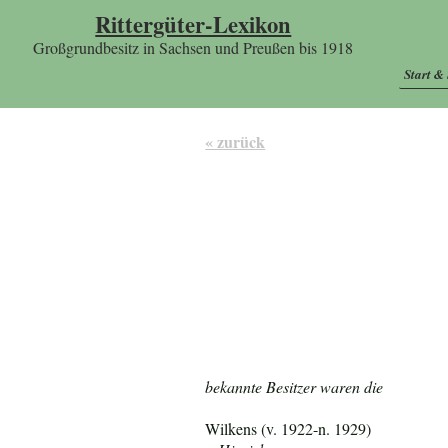
Rittergüter-Lexikon
Großgrundbesitz in Sachsen und Preußen bis 1918
Start &
« zurück
bekannte Besitzer waren die
Wilkens (v. 1922-n. 1929)