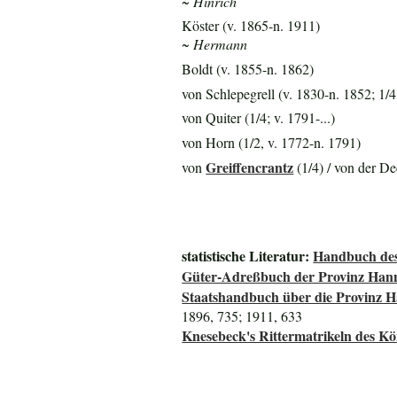
~ Hinrich
Köster (v. 1865-n. 1911)
~ Hermann
Boldt (v. 1855-n. 1862)
von Schlepegrell (v. 1830-n. 1852; 1/4 
von Quiter (1/4; v. 1791-...)
von Horn (1/2, v. 1772-n. 1791)
Greiffencrantz
von
(1/4) / von der De
statistische Literatur:
Handbuch des
Güter-Adreßbuch der Provinz Han
Staatshandbuch über die Provinz 
1896, 735; 1911, 633
Knesebeck's Rittermatrikeln des K