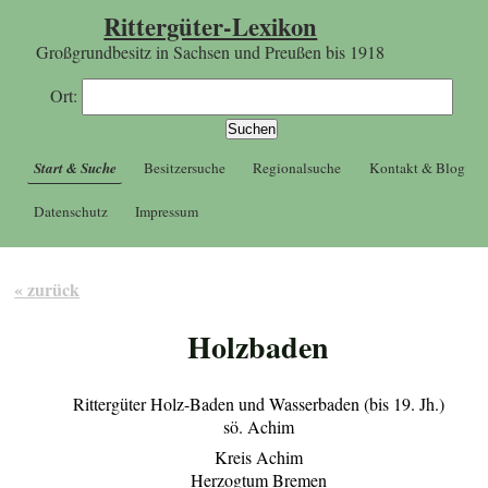
Rittergüter-Lexikon
Großgrundbesitz in Sachsen und Preußen bis 1918
Ort:
Start & Suche
Besitzersuche
Regionalsuche
Kontakt & Blog
Datenschutz
Impressum
« zurück
Holzbaden
Rittergüter Holz-Baden und Wasserbaden (bis 19. Jh.)
sö. Achim
Kreis Achim
Herzogtum Bremen