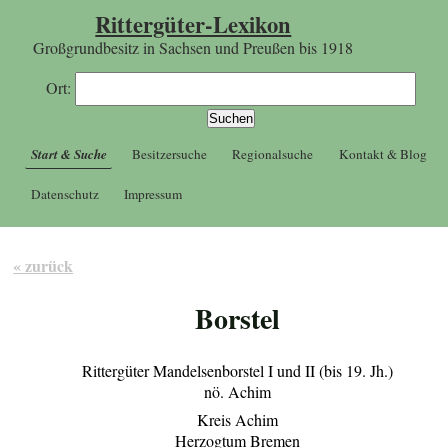
Rittergüter-Lexikon
Großgrundbesitz in Sachsen und Preußen bis 1918
Ort:
Start & Suche
Besitzersuche
Regionalsuche
Kontakt & Blog
Datenschutz
Impressum
« zurück
Borstel
Rittergüter Mandelsenborstel I und II (bis 19. Jh.)
nö. Achim
Kreis Achim
Herzogtum Bremen