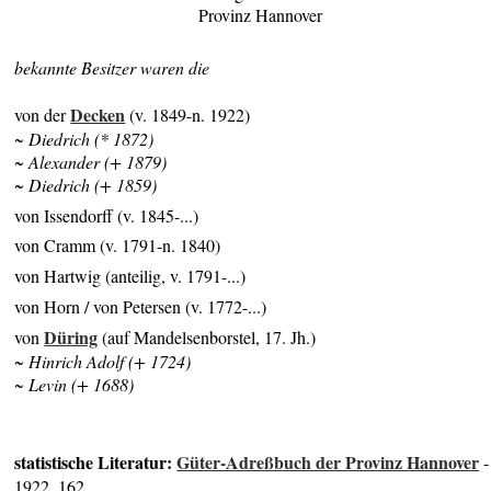
Provinz Hannover
bekannte Besitzer waren die
Decken
von der
(v. 1849-n. 1922)
~ Diedrich (* 1872)
~ Alexander (+ 1879)
~ Diedrich (+ 1859)
von Issendorff (v. 1845-...)
von Cramm (v. 1791-n. 1840)
von Hartwig (anteilig, v. 1791-...)
von Horn / von Petersen (v. 1772-...)
Düring
von
(auf Mandelsenborstel, 17. Jh.)
~ Hinrich Adolf (+ 1724)
~ Levin (+ 1688)
statistische Literatur:
Güter-Adreßbuch der Provinz Hannover
-
1922, 162