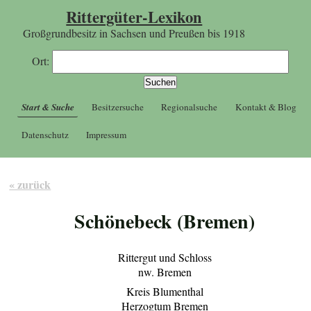
Rittergüter-Lexikon
Großgrundbesitz in Sachsen und Preußen bis 1918
Ort:
Start & Suche
Besitzersuche
Regionalsuche
Kontakt & Blog
Datenschutz
Impressum
« zurück
Schönebeck (Bremen)
Rittergut und Schloss
nw. Bremen
Kreis Blumenthal
Herzogtum Bremen