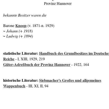
Provinz Hannover
bekannte Besitzer waren die
Knoop
Barone
(v. 1871-n. 1929)
~ Johann (+ 1918)
~ Ludwig (+ 1894)
statistische Literatur:
Handbuch des Grundbesitzes im Deutsch
Reiche
- I, XIII, 1929, 219
Güter-Adreßbuch der Provinz Hannover
- 1922, 164
historische Literatur:
Siebmacher's Großes und allgemeines
Wappenbuch
- III, XI, II, 94