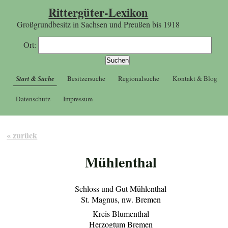
Rittergüter-Lexikon
Großgrundbesitz in Sachsen und Preußen bis 1918
Ort:
Start & Suche
Besitzersuche
Regionalsuche
Kontakt & Blog
Datenschutz
Impressum
« zurück
Mühlenthal
Schloss und Gut Mühlenthal
St. Magnus, nw. Bremen
Kreis Blumenthal
Herzogtum Bremen