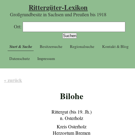
Rittergüter-Lexikon
Großgrundbesitz in Sachsen und Preußen bis 1918
Ort:
Start & Suche
Besitzersuche
Regionalsuche
Kontakt & Blog
Datenschutz
Impressum
« zurück
Bilohe
Rittergut (bis 19. Jh.)
n. Osterholz
Kreis Osterholz
Herzogtum Bremen