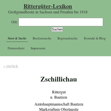
Rittergüter-Lexikon
Großgrundbesitz in Sachsen und Preußen bis 1918
Ort:
Start & Suche
Besitzersuche
Regionalsuche
Kontakt & Blog
Datenschutz
Impressum
« zurück
Zschillichau
Rittergut
n. Bautzen
Amtshauptmannschaft Bautzen
Markgraftum Oberlausitz