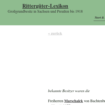
Rittergüter-Lexikon
Großgrundbesitz in Sachsen und Preußen bis 1918
Start &
« zurück
bekannte Besitzer waren die
Marschalck
Freiherren
von Bachtenbr