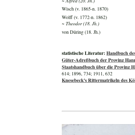
~ Alfred (20. Jh.)
Wisch (v. 1865-n. 1870)
Wolff (v. 1772-n. 1862)
~ Theodor (18. Jh.)
von Düring (18. Jh.)
statistische Literatur:
Handbuch des
Güter-Adreßbuch der Provinz Han
Staatshandbuch über die Provinz 
614; 1896, 734; 1911, 632
Knesebeck's Rittermatrikeln des K