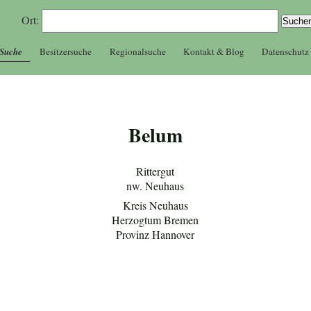
Ort:
 Suche
Besitzersuche
Regionalsuche
Kontakt & Blog
Datenschutz
Belum
Rittergut
nw. Neuhaus
Kreis Neuhaus
Herzogtum Bremen
Provinz Hannover