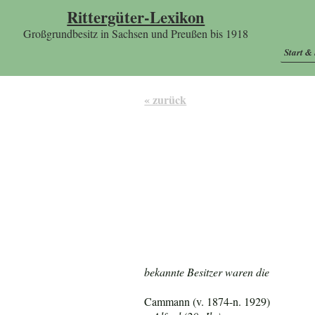
Rittergüter-Lexikon
Großgrundbesitz in Sachsen und Preußen bis 1918
Start &
« zurück
bekannte Besitzer waren die
Cammann (v. 1874-n. 1929)