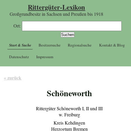
Rittergüter-Lexikon
Großgrundbesitz in Sachsen und Preußen bis 1918
Ort:
Start & Suche
Besitzersuche
Regionalsuche
Kontakt & Blog
Datenschutz
Impressum
« zurück
Schöneworth
Rittergüter Schöneworth I, II und III
w. Freiburg
Kreis Kehdingen
Herzogtum Bremen