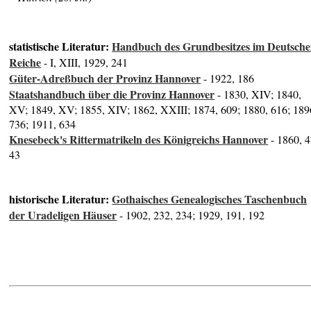
statistische Literatur:
Handbuch des Grundbesitzes im Deutsch
Reiche
- I, XIII, 1929, 241
Güter-Adreßbuch der Provinz Hannover
- 1922, 186
Staatshandbuch über die Provinz Hannover
- 1830, XIV; 1840,
XV; 1849, XV; 1855, XIV; 1862, XXIII; 1874, 609; 1880, 616; 189
736; 1911, 634
Knesebeck's Rittermatrikeln des Königreichs Hannover
- 1860, 4
43
historische Literatur:
Gothaisches Genealogisches Taschenbuch
der Uradeligen Häuser
- 1902, 232, 234; 1929, 191, 192