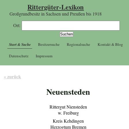
Rittergüter-Lexikon
Großgrundbesitz in Sachsen und Preußen bis 1918
Ort:
Start & Suche
Besitzersuche
Regionalsuche
Kontakt & Blog
Datenschutz
Impressum
« zurück
Neuensteden
Rittergut Niensteden
w. Freiburg
Kreis Kehdingen
Herzogtum Bremen