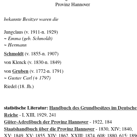
Provinz Hannover
bekannte Besitzer waren die
Jungclaus (v. 1911-n. 1929)
~ Emma (geb. Schmoldt)
~ Hermann
Schmoldt
(v. 1855-n. 1907)
von Klenck (v. 1830-n. 1849)
Gruben
von
(v. 1772-n. 1791)
~ Gustav Carl (+ 1797)
Riedel (18. Jh.)
statistische Literatur:
Handbuch des Grundbesitzes im Deutsch
Reiche
- I, XIII, 1929, 241
Güter-Adreßbuch der Provinz Hannover
- 1922, 184
Staatshandbuch über die Provinz Hannover
- 1830, XIV; 1840,
XV; 1849, XV; 1855, XIV; 1862, XXIII; 1874, 608; 1880, 615; 189