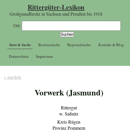
Rittergüter-Lexikon
Großgrundbesitz in Sachsen und Preußen bis 1918
Ort:
Start & Suche
Besitzersuche
Regionalsuche
Kontakt & Blog
Datenschutz
Impressum
« zurück
Vorwerk (Jasmund)
Rittergut
w. Saßnitz
Kreis Rügen
Provinz Pommern