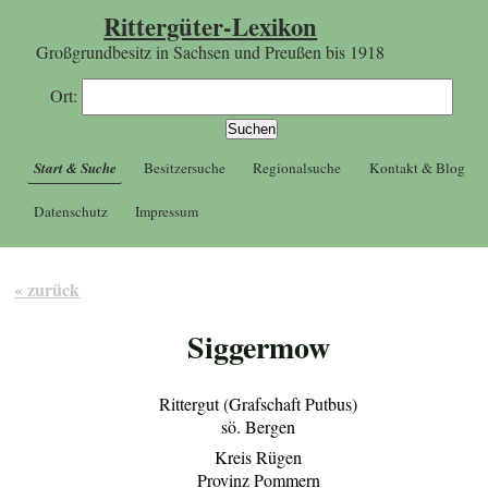
Rittergüter-Lexikon
Großgrundbesitz in Sachsen und Preußen bis 1918
Ort:
Start & Suche
Besitzersuche
Regionalsuche
Kontakt & Blog
Datenschutz
Impressum
« zurück
Siggermow
Rittergut (Grafschaft Putbus)
sö. Bergen
Kreis Rügen
Provinz Pommern