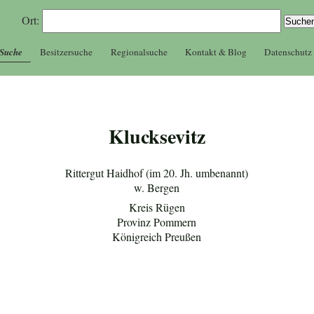
Ort:
 Suche
Besitzersuche
Regionalsuche
Kontakt & Blog
Datenschutz
Klucksevitz
Rittergut Haidhof (im 20. Jh. umbenannt)
w. Bergen
Kreis Rügen
Provinz Pommern
Königreich Preußen