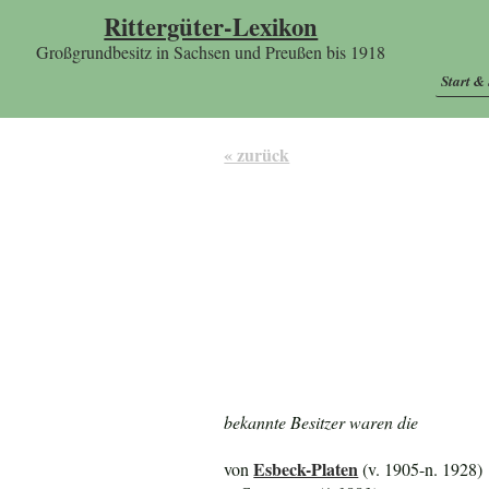
Rittergüter-Lexikon
Großgrundbesitz in Sachsen und Preußen bis 1918
Start &
« zurück
bekannte Besitzer waren die
Esbeck-Platen
von
(v. 1905-n. 1928)