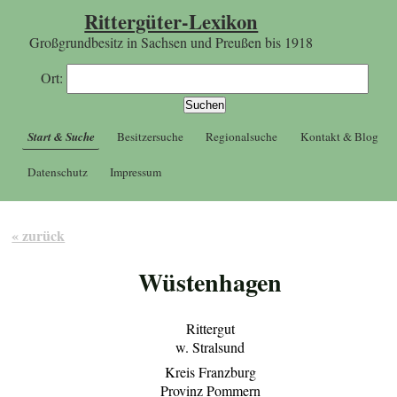
Rittergüter-Lexikon
Großgrundbesitz in Sachsen und Preußen bis 1918
Ort:
Start & Suche
Besitzersuche
Regionalsuche
Kontakt & Blog
Datenschutz
Impressum
« zurück
Wüstenhagen
Rittergut
w. Stralsund
Kreis Franzburg
Provinz Pommern