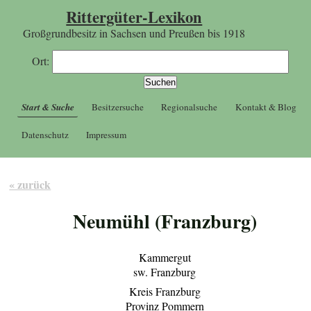
Rittergüter-Lexikon
Großgrundbesitz in Sachsen und Preußen bis 1918
Ort:
Start & Suche
Besitzersuche
Regionalsuche
Kontakt & Blog
Datenschutz
Impressum
« zurück
Neumühl (Franzburg)
Kammergut
sw. Franzburg
Kreis Franzburg
Provinz Pommern