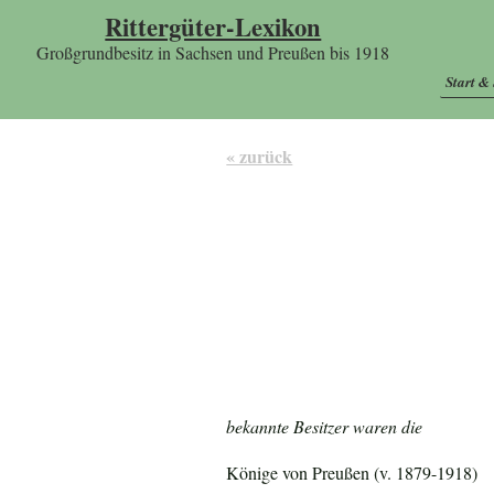
Rittergüter-Lexikon
Großgrundbesitz in Sachsen und Preußen bis 1918
Start &
« zurück
bekannte Besitzer waren die
Könige von Preußen (v. 1879-1918)