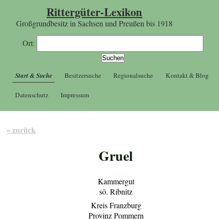
Rittergüter-Lexikon
Großgrundbesitz in Sachsen und Preußen bis 1918
Ort:
Start & Suche
Besitzersuche
Regionalsuche
Kontakt & Blog
Datenschutz
Impressum
« zurück
Gruel
Kammergut
sö. Ribnitz
Kreis Franzburg
Provinz Pommern