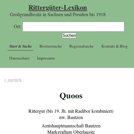
Rittergüter-Lexikon
Großgrundbesitz in Sachsen und Preußen bis 1918
Ort:
Start & Suche
Besitzersuche
Regionalsuche
Kontakt & Blog
Datenschutz
Impressum
« zurück
Quoos
Rittergut (bis 19. Jh. mit Radibor kombiniert)
nw. Bautzen
Amtshauptmannschaft Bautzen
Markgraftum Oberlausitz