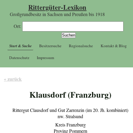
Rittergüter-Lexikon
Großgrundbesitz in Sachsen und Preußen bis 1918
Ort:
Start & Suche
Besitzersuche
Regionalsuche
Kontakt & Blog
Datenschutz
Impressum
« zurück
Klausdorf (Franzburg)
Rittergut Clausdorf und Gut Zarrenzin (im 20. Jh. kombiniert)
nw. Stralsund
Kreis Franzburg
Provinz Pommern