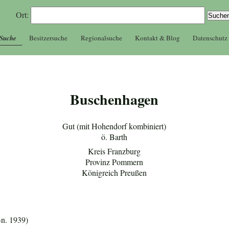
Ort:
 Suche
Besitzersuche
Regionalsuche
Kontakt & Blog
Datenschutz
Buschenhagen
Gut (mit Hohendorf kombiniert)
ö. Barth
Kreis Franzburg
Provinz Pommern
Königreich Preußen
-n. 1939)