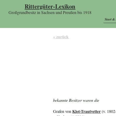
Rittergüter-Lexikon
Großgrundbesitz in Sachsen und Preußen bis 1918
Start &
« zurück
bekannte Besitzer waren die
Klot-Trautvetter
Grafen von
(v. 1802