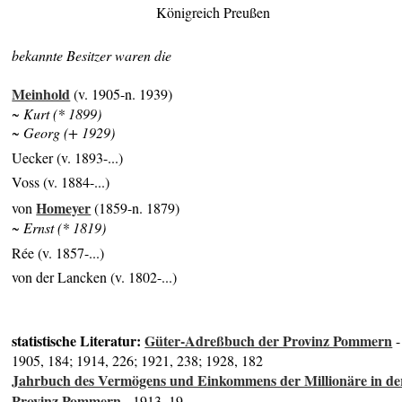
Königreich Preußen
bekannte Besitzer waren die
Meinhold
(v. 1905-n. 1939)
~ Kurt (* 1899)
~ Georg (+ 1929)
Uecker (v. 1893-...)
Voss (v. 1884-...)
Homeyer
von
(1859-n. 1879)
~ Ernst (* 1819)
Rée (v. 1857-...)
von der Lancken (v. 1802-...)
statistische Literatur:
Güter-Adreßbuch der Provinz Pommern
-
1905, 184; 1914, 226; 1921, 238; 1928, 182
Jahrbuch des Vermögens und Einkommens der Millionäre in de
Provinz Pommern
- 1913, 19