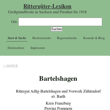
Rittergüter-Lexikon
Großgrundbesitz in Sachsen und Preußen bis 1918
Ort:
Start & Suche
Besitzersuche
Regionalsuche
Kontakt & Blog
Datenschutz
Impressum
« zurück
Bartelshagen
Rittergut Adlig-Bartelshagen und Vorwerk Zühlendorf
sö. Barth
Kreis Franzburg
Provinz Pommern