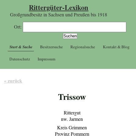
Rittergüter-Lexikon
Großgrundbesitz in Sachsen und Preußen bis 1918
Ort:
Start & Suche
Besitzersuche
Regionalsuche
Kontakt & Blog
Datenschutz
Impressum
« zurück
Trissow
Rittergut
nw. Jarmen
Kreis Grimmen
Provinz Pommern