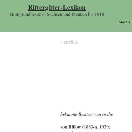
Rittergüter-Lexikon
Großgrundbesitz in Sachsen und Preußen bis 1918
Start &
« zurück
bekannte Besitzer waren die
Bülow
von
(1883-n. 1939)