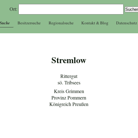
Ort:
 Suche
Besitzersuche
Regionalsuche
Kontakt & Blog
Datenschutz
Stremlow
Rittergut
sö. Tribsees
Kreis Grimmen
Provinz Pommern
Königreich Preußen