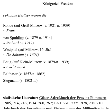
Königreich Preußen
bekannte Besitzer waren die
Rohde (auf Groß Miltzow, v. 1921-n. 1939)
~ Franz
Spalding
von
(v. 1879-n. 1914)
~ Richard (+ 1919)
Westphal (auf Miltzow, 16. Jh.)
~ Dr. Johann (+ 1604)
Beug (auf Klein-Miltzow, v. 1879-n. 1939)
~ Carl August
Balthasar (v. 1857-n. 1862)
Stegmann (v. 1802-...)
statistische Literatur:
Güter-Adreßbuch der Provinz Pommern
-
1905, 214, 216; 1914, 260, 262; 1921, 270, 272; 1928, 208, 210
Jahrbuch des Vermögens und Einkommens der Millionäre in de