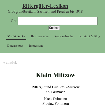
Rittergüter-Lexikon
Großgrundbesitz in Sachsen und Preußen bis 1918
Ort:
Start & Suche
Besitzersuche
Regionalsuche
Kontakt & Blog
Datenschutz
Impressum
« zurück
Klein Miltzow
Rittergut und Gut Groß-Miltzow
nö. Grimmen
Kreis Grimmen
Provinz Pommern