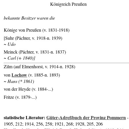
Königreich Preußen
bekannte Besitzer waren die
Könige von Preußen (v. 1831-1918)
[Suhr (Pächter, v. 1918-n. 1939)
~ Udo
Meinck (Pächter, v. 1831-n. 1837)
~ Carl (+ 1840)]
Zilm (auf Elmenhorst, v. 1914-n. 1928)
Lochow
von
(v. 1885-n. 1893)
~ Hans (* 1861)
von der Heyde (v. 1884-...)
Fritze (v. 1879-...)
statistische Literatur:
Güter-Adreßbuch der Provinz Pommern
-
1905, 212; 1914, 256, 258; 1921, 268; 1928, 205, 206