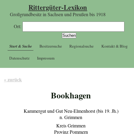
Rittergüter-Lexikon
Großgrundbesitz in Sachsen und Preußen bis 1918
Ort:
Start & Suche
Besitzersuche
Regionalsuche
Kontakt & Blog
Datenschutz
Impressum
« zurück
Bookhagen
Kammergut und Gut Neu-Elmenhorst (bis 19. Jh.)
n. Grimmen
Kreis Grimmen
Provinz Pommern