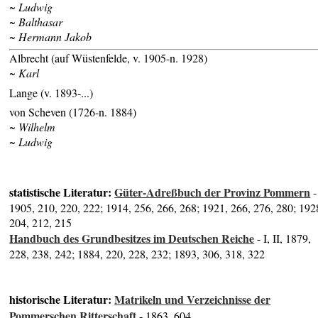
~ Ludwig
~ Balthasar
~ Hermann Jakob
Albrecht (auf Wüstenfelde, v. 1905-n. 1928)
~ Karl
Lange (v. 1893-...)
von Scheven (1726-n. 1884)
~ Wilhelm
~ Ludwig
statistische Literatur:
Güter-Adreßbuch der Provinz Pommern
-
1905, 210, 220, 222; 1914, 256, 266, 268; 1921, 266, 276, 280; 192
204, 212, 215
Handbuch des Grundbesitzes im Deutschen Reiche
- I, II, 1879,
228, 238, 242; 1884, 220, 228, 232; 1893, 306, 318, 322
historische Literatur:
Matrikeln und Verzeichnisse der
Pommerschen Ritterschaft
- 1863, 604