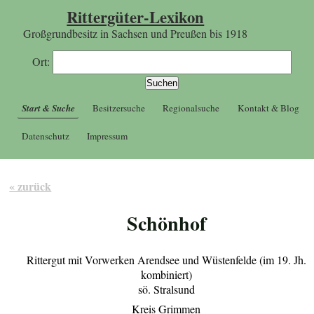
Rittergüter-Lexikon
Großgrundbesitz in Sachsen und Preußen bis 1918
Ort:
Start & Suche
Besitzersuche
Regionalsuche
Kontakt & Blog
Datenschutz
Impressum
« zurück
Schönhof
Rittergut mit Vorwerken Arendsee und Wüstenfelde (im 19. Jh.
kombiniert)
sö. Stralsund
Kreis Grimmen