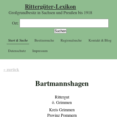
Rittergüter-Lexikon
Großgrundbesitz in Sachsen und Preußen bis 1918
Ort:
Start & Suche
Besitzersuche
Regionalsuche
Kontakt & Blog
Datenschutz
Impressum
« zurück
Bartmannshagen
Rittergut
ö. Grimmen
Kreis Grimmen
Provinz Pommern