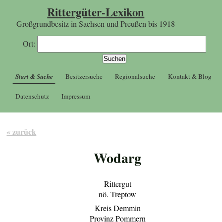
Rittergüter-Lexikon
Großgrundbesitz in Sachsen und Preußen bis 1918
Ort:
Start & Suche
Besitzersuche
Regionalsuche
Kontakt & Blog
Datenschutz
Impressum
« zurück
Wodarg
Rittergut
nö. Treptow
Kreis Demmin
Provinz Pommern