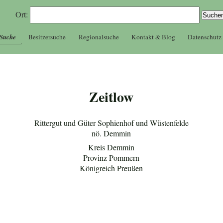
Ort:
 Suche
Besitzersuche
Regionalsuche
Kontakt & Blog
Datenschutz
Zeitlow
Rittergut und Güter Sophienhof und Wüstenfelde
nö. Demmin
Kreis Demmin
Provinz Pommern
Königreich Preußen