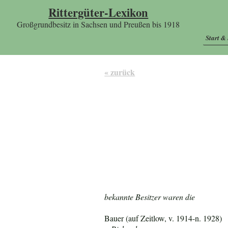
Rittergüter-Lexikon
Großgrundbesitz in Sachsen und Preußen bis 1918
Start &
« zurück
bekannte Besitzer waren die
Bauer (auf Zeitlow, v. 1914-n. 1928)