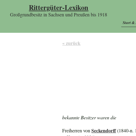
Rittergüter-Lexikon
Großgrundbesitz in Sachsen und Preußen bis 1918
Start &
« zurück
bekannte Besitzer waren die
Seckendorff
Freiherren von
(1840-n. 