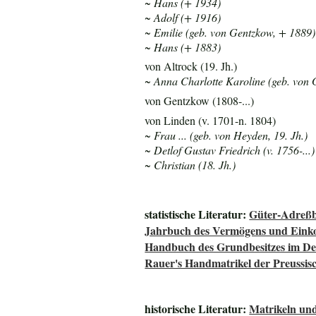
~ Hans (+ 1934)
~ Adolf (+ 1916)
~ Emilie (geb. von Gentzkow, + 1889)
~ Hans (+ 1883)
von Altrock (19. Jh.)
~ Anna Charlotte Karoline (geb. von
von Gentzkow (1808-...)
von Linden (v. 1701-n. 1804)
~ Frau ... (geb. von Heyden, 19. Jh.)
~ Detlof Gustav Friedrich (v. 1756-...)
~ Christian (18. Jh.)
statistische Literatur:
Güter-Adreßb
Jahrbuch des Vermögens und Einko
Handbuch des Grundbesitzes im De
Rauer's Handmatrikel der Preussisc
historische Literatur:
Matrikeln und