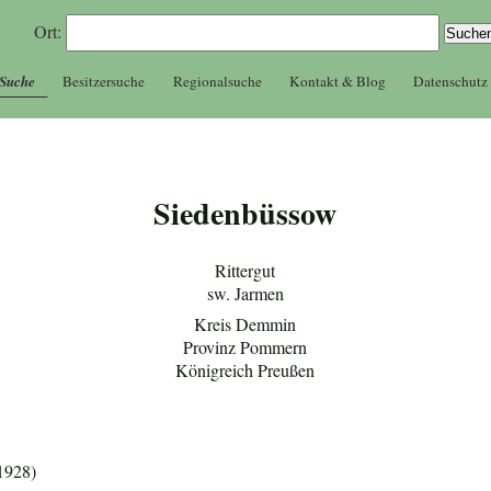
Ort:
 Suche
Besitzersuche
Regionalsuche
Kontakt & Blog
Datenschutz
Siedenbüssow
Rittergut
sw. Jarmen
Kreis Demmin
Provinz Pommern
Königreich Preußen
1928)