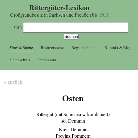
Rittergüter-Lexikon
Großgrundbesitz in Sachsen und Preußen bis 1918
Ort:
Start & Suche
Besitzersuche
Regionalsuche
Kontakt & Blog
Datenschutz
Impressum
« zurück
Osten
Rittergut (mit Schmarsow kombiniert)
sö. Demmin
Kreis Demmin
Provinz Pommern