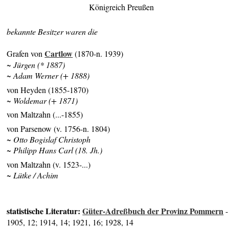
Königreich Preußen
bekannte Besitzer waren die
Cartlow
Grafen von
(1870-n. 1939)
~ Jürgen (* 1887)
~ Adam Werner (+ 1888)
von Heyden (1855-1870)
~ Woldemar (+ 1871)
von Maltzahn (...-1855)
von Parsenow (v. 1756-n. 1804)
~ Otto Bogislaf Christoph
~ Philipp Hans Carl (18. Jh.)
von Maltzahn (v. 1523-...)
~ Lütke / Achim
statistische Literatur:
Güter-Adreßbuch der Provinz Pommern
-
1905, 12; 1914, 14; 1921, 16; 1928, 14