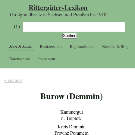
Rittergüter-Lexikon
Großgrundbesitz in Sachsen und Preußen bis 1918
Ort:
Start & Suche
Besitzersuche
Regionalsuche
Kontakt & Blog
Datenschutz
Impressum
« zurück
Burow (Demmin)
Kammergut
n. Treptow
Kreis Demmin
Provinz Pommern