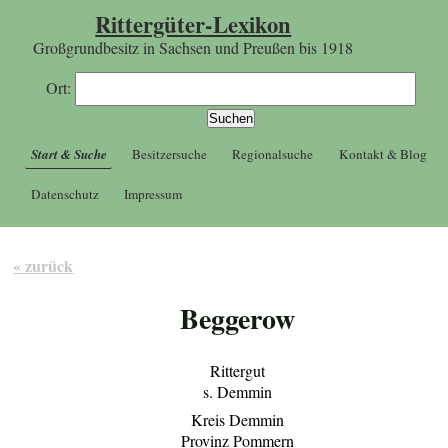
Rittergüter-Lexikon
Großgrundbesitz in Sachsen und Preußen bis 1918
Ort:
Start & Suche
Besitzersuche
Regionalsuche
Kontakt & Blog
Datenschutz
Impressum
« zurück
Beggerow
Rittergut
s. Demmin
Kreis Demmin
Provinz Pommern