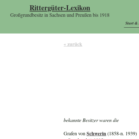
Rittergüter-Lexikon
Großgrundbesitz in Sachsen und Preußen bis 1918
Start &
« zurück
bekannte Besitzer waren die
Schwerin
Grafen von
(1858-n. 1939)