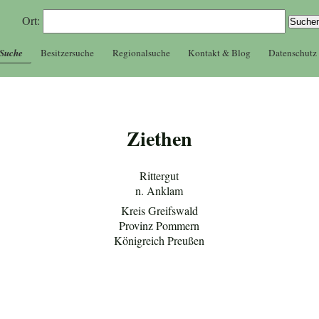
Ort:
 Suche
Besitzersuche
Regionalsuche
Kontakt & Blog
Datenschutz
Ziethen
Rittergut
n. Anklam
Kreis Greifswald
Provinz Pommern
Königreich Preußen