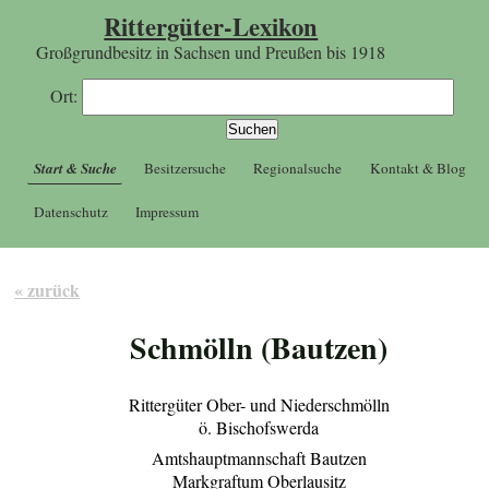
Rittergüter-Lexikon
Großgrundbesitz in Sachsen und Preußen bis 1918
Ort:
Start & Suche
Besitzersuche
Regionalsuche
Kontakt & Blog
Datenschutz
Impressum
« zurück
Schmölln (Bautzen)
Rittergüter Ober- und Niederschmölln
ö. Bischofswerda
Amtshauptmannschaft Bautzen
Markgraftum Oberlausitz