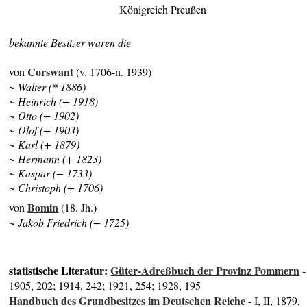
Königreich Preußen
bekannte Besitzer waren die
Corswant
von
(v. 1706-n. 1939)
~ Walter (* 1886)
~ Heinrich (+ 1918)
~ Otto (+ 1902)
~ Olof (+ 1903)
~ Karl (+ 1879)
~ Hermann (+ 1823)
~ Kaspar (+ 1733)
~ Christoph (+ 1706)
Bomin
von
(18. Jh.)
~ Jakob Friedrich (+ 1725)
statistische Literatur:
Güter-Adreßbuch der Provinz Pommern
-
1905, 202; 1914, 242; 1921, 254; 1928, 195
Handbuch des Grundbesitzes im Deutschen Reiche
- I, II, 1879,