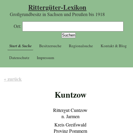
Rittergüter-Lexikon
Großgrundbesitz in Sachsen und Preußen bis 1918
Ort:
Start & Suche
Besitzersuche
Regionalsuche
Kontakt & Blog
Datenschutz
Impressum
« zurück
Kuntzow
Rittergut Cuntzow
n. Jarmen
Kreis Greifswald
Provinz Pommern