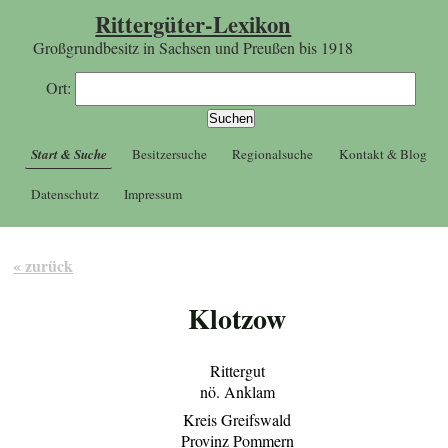
Rittergüter-Lexikon
Großgrundbesitz in Sachsen und Preußen bis 1918
Ort:
Start & Suche
Besitzersuche
Regionalsuche
Kontakt & Blog
Datenschutz
Impressum
« zurück
Klotzow
Rittergut
nö. Anklam
Kreis Greifswald
Provinz Pommern