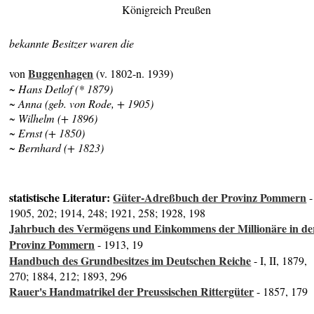
Königreich Preußen
bekannte Besitzer waren die
Buggenhagen
von
(v. 1802-n. 1939)
~ Hans Detlof (* 1879)
~ Anna (geb. von Rode, + 1905)
~ Wilhelm (+ 1896)
~ Ernst (+ 1850)
~ Bernhard (+ 1823)
statistische Literatur:
Güter-Adreßbuch der Provinz Pommern
-
1905, 202; 1914, 248; 1921, 258; 1928, 198
Jahrbuch des Vermögens und Einkommens der Millionäre in de
Provinz Pommern
- 1913, 19
Handbuch des Grundbesitzes im Deutschen Reiche
- I, II, 1879,
270; 1884, 212; 1893, 296
Rauer's Handmatrikel der Preussischen Rittergüter
- 1857, 179