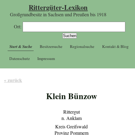
Rittergüter-Lexikon
Großgrundbesitz in Sachsen und Preußen bis 1918
Ort:
Start & Suche
Besitzersuche
Regionalsuche
Kontakt & Blog
Datenschutz
Impressum
« zurück
Klein Bünzow
Rittergut
n. Anklam
Kreis Greifswald
Provinz Pommern