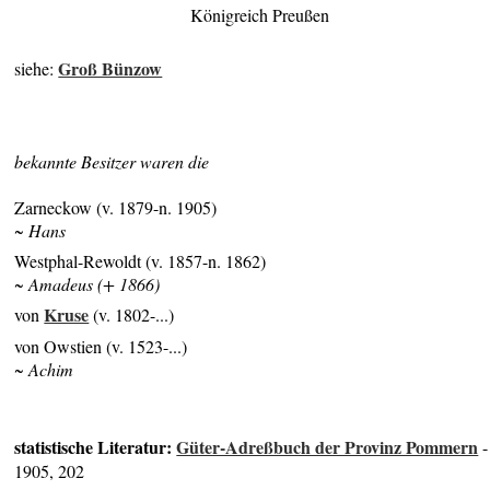
Königreich Preußen
Groß Bünzow
siehe:
bekannte Besitzer waren die
Zarneckow (v. 1879-n. 1905)
~ Hans
Westphal-Rewoldt (v. 1857-n. 1862)
~ Amadeus (+ 1866)
Kruse
von
(v. 1802-...)
von Owstien (v. 1523-...)
~ Achim
statistische Literatur:
Güter-Adreßbuch der Provinz Pommern
-
1905, 202