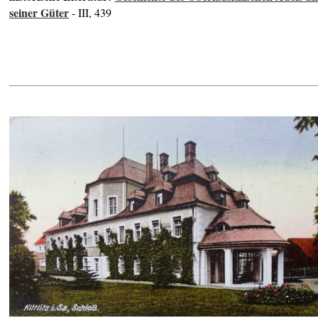
seiner Güter
- III, 439