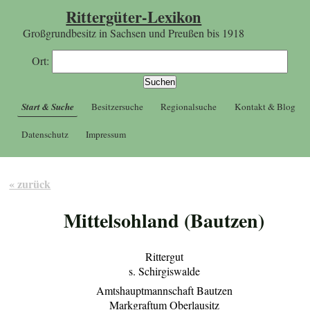
Rittergüter-Lexikon
Großgrundbesitz in Sachsen und Preußen bis 1918
Ort:
Start & Suche
Besitzersuche
Regionalsuche
Kontakt & Blog
Datenschutz
Impressum
« zurück
Mittelsohland (Bautzen)
Rittergut
s. Schirgiswalde
Amtshauptmannschaft Bautzen
Markgraftum Oberlausitz