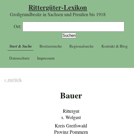
Rittergüter-Lexikon
Großgrundbesitz in Sachsen und Preußen bis 1918
Ort:
Start & Suche
Besitzersuche
Regionalsuche
Kontakt & Blog
Datenschutz
Impressum
« zurück
Bauer
Rittergut
s. Wolgast
Kreis Greifswald
Provinz Pommern