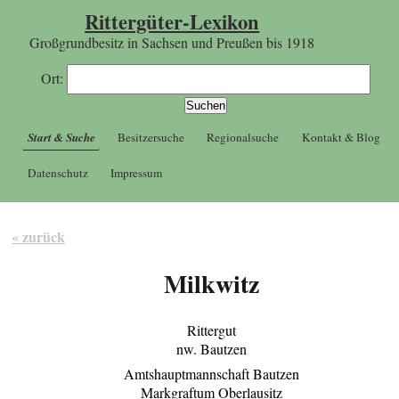
Rittergüter-Lexikon
Großgrundbesitz in Sachsen und Preußen bis 1918
Ort:
Start & Suche
Besitzersuche
Regionalsuche
Kontakt & Blog
Datenschutz
Impressum
« zurück
Milkwitz
Rittergut
nw. Bautzen
Amtshauptmannschaft Bautzen
Markgraftum Oberlausitz