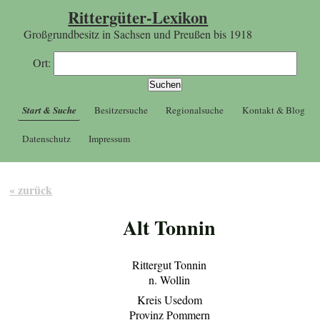
Rittergüter-Lexikon
Großgrundbesitz in Sachsen und Preußen bis 1918
Ort:
Start & Suche
Besitzersuche
Regionalsuche
Kontakt & Blog
Datenschutz
Impressum
« zurück
Alt Tonnin
Rittergut Tonnin
n. Wollin
Kreis Usedom
Provinz Pommern