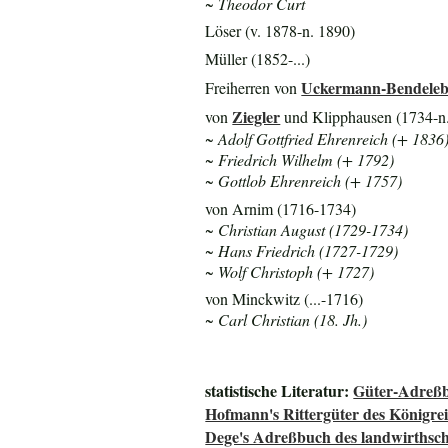
~ Theodor Curt
Löser (v. 1878-n. 1890)
Müller (1852-...)
Uckermann-Bendele
Freiherren von
Ziegler
von
und Klipphausen (1734-n
~ Adolf Gottfried Ehrenreich (+ 1836
~ Friedrich Wilhelm (+ 1792)
~ Gottlob Ehrenreich (+ 1757)
von Arnim (1716-1734)
~ Christian August (1729-1734)
~ Hans Friedrich (1727-1729)
~ Wolf Christoph (+ 1727)
von Minckwitz (...-1716)
~ Carl Christian (18. Jh.)
statistische Literatur:
Güter-Adreßb
Hofmann's Rittergüter des Königre
Dege's Adreßbuch des landwirthsch