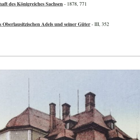
haft des Königreiches Sachsen
- 1878, 771
s Oberlausitzischen Adels und seiner Güter
- III, 352