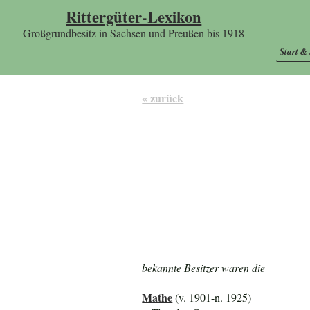
Rittergüter-Lexikon
Großgrundbesitz in Sachsen und Preußen bis 1918
Start &
« zurück
bekannte Besitzer waren die
Mathe
(v. 1901-n. 1925)