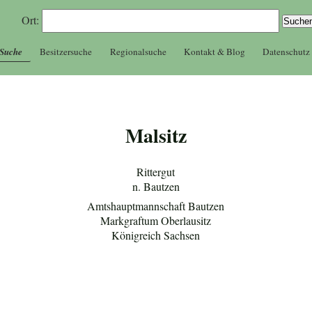
Ort:
 Suche
Besitzersuche
Regionalsuche
Kontakt & Blog
Datenschutz
Malsitz
Rittergut
n. Bautzen
Amtshauptmannschaft Bautzen
Markgraftum Oberlausitz
Königreich Sachsen