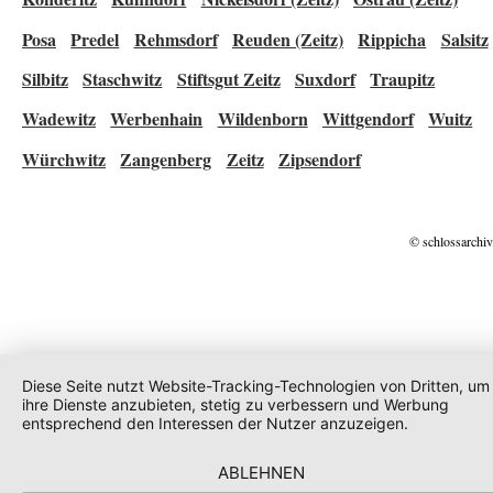
Posa
Predel
Rehmsdorf
Reuden (Zeitz)
Rippicha
Salsitz
Silbitz
Staschwitz
Stiftsgut Zeitz
Suxdorf
Traupitz
Wadewitz
Werbenhain
Wildenborn
Wittgendorf
Wuitz
Würchwitz
Zangenberg
Zeitz
Zipsendorf
© schlossarchiv
Diese Seite nutzt Website-Tracking-Technologien von Dritten, um
ihre Dienste anzubieten, stetig zu verbessern und Werbung
entsprechend den Interessen der Nutzer anzuzeigen.
ABLEHNEN