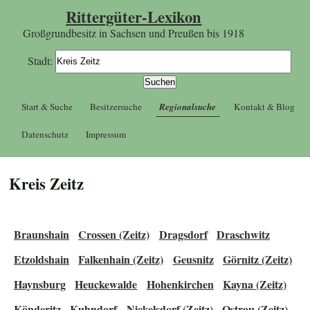
Rittergüter-Lexikon
Großgrundbesitz in Sachsen und Preußen bis 1918
Stadt:
Start & Suche
Besitzersuche
Regionalsuche
Kontakt & Blog
Datenschutz
Impressum
Kreis Zeitz
Braunshain
Crossen (Zeitz)
Dragsdorf
Draschwitz
Etzoldshain
Falkenhain (Zeitz)
Geusnitz
Görnitz (Zeitz)
Haynsburg
Heuckewalde
Hohenkirchen
Kayna (Zeitz)
Könderitz
Kuhndorf
Nickelsdorf (Zeitz)
Ostrau (Zeitz)