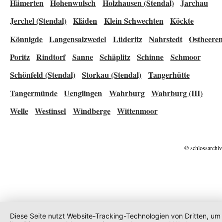
Hämerten
Hohenwulsch
Holzhausen (Stendal)
Jarchau
Jerchel (Stendal)
Kläden
Klein Schwechten
Köckte
Könnigde
Langensalzwedel
Lüderitz
Nahrstedt
Ostheere
Poritz
Rindtorf
Sanne
Schäplitz
Schinne
Schmoor
Schönfeld (Stendal)
Storkau (Stendal)
Tangerhütte
Tangermünde
Uenglingen
Wahrburg
Wahrburg (III)
Welle
Westinsel
Windberge
Wittenmoor
© schlossarchiv
Diese Seite nutzt Website-Tracking-Technologien von Dritten, um