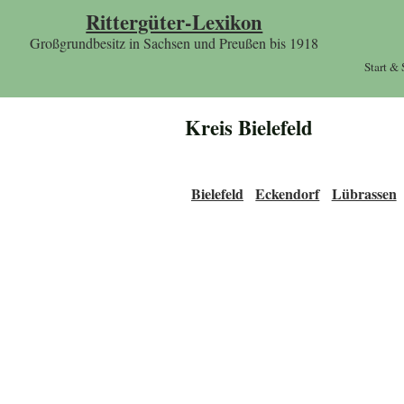
Rittergüter-Lexikon
Großgrundbesitz in Sachsen und Preußen bis 1918
Start &
Kreis Bielefeld
Bielefeld
Eckendorf
Lübrassen