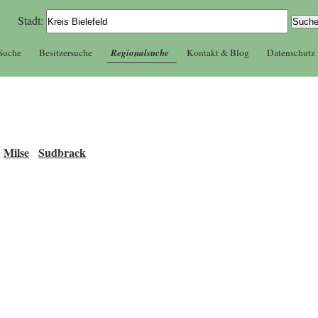
Stadt:
 Suche
Besitzersuche
Regionalsuche
Kontakt & Blog
Datenschutz
Milse
Sudbrack